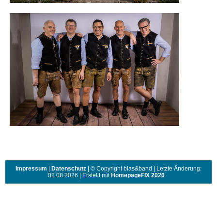
Impressum
|
Datenschutz
| © Copyright blas&band | Letzte Änderung:
02.08.2026 | Erstellt mit
HomepageFIX 2020