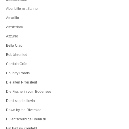
Aber bitte mit Sahne
Amarillo
Amstedam
Azzurro
Bella Ciao
Bobfahrerlied
Cordula Grün
Country Roads
Die alten Rittersleut
Die Fischerin vom Bodensee
Don't stop believin
Down by the Riverside
Du entschuldige i kenn di
Ein Bett im Kornfeld