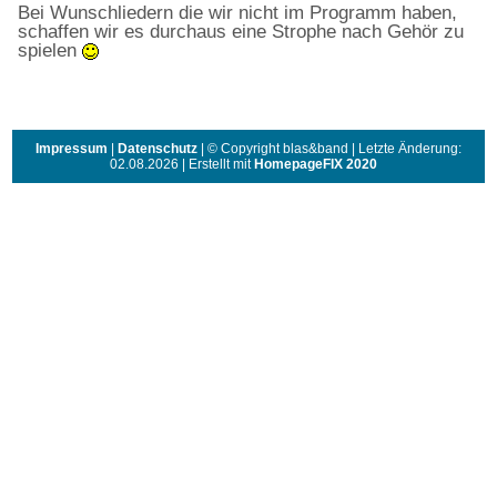
Bei Wunschliedern die wir nicht im Programm haben,
schaffen wir es durchaus eine Strophe nach Gehör zu
spielen
Impressum
|
Datenschutz
| © Copyright blas&band | Letzte Änderung:
02.08.2026 | Erstellt mit
HomepageFIX 2020